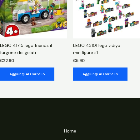
LEGO 41715 lego friends il
LEGO 43101 lego vidiyo
furgone dei gelati
minifigure s1
€
22.90
€
5.90
Aggiungi Al Carrello
Aggiungi Al Carrello
Home