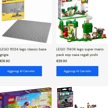
a
vela
stephanie
quantità
LEGO 11024 lego classic base
LEGO 71406 lego super mario
grigia
pack esp casa regali yoshi
€
16.90
€
39.90
Aggiungi Al Carrello
Aggiungi Al Carrello