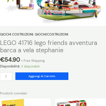
GIOCHI COSTRUZIONI
,
GIOCHI/COSTRUZIONI
LEGO 41716 lego friends avventura
barca a vela stephanie
€
54.90
+ Free Shipping
Disponibilità:
3 disponibili
LEGO
Aggiungi Al Carrello
41716
lego
friends
Prodotti correlati
avventura
barca