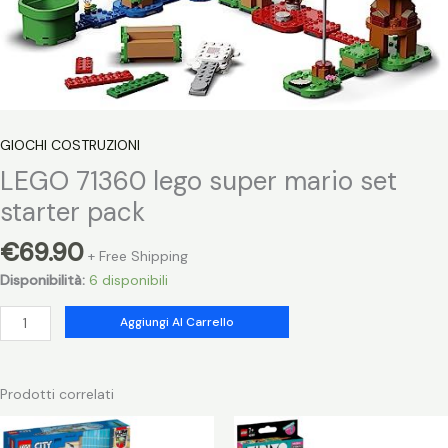
GIOCHI COSTRUZIONI
LEGO 71360 lego super mario set
starter pack
€
69.90
+ Free Shipping
Disponibilità:
6 disponibili
LEGO
Aggiungi Al Carrello
71360
lego
super
Prodotti correlati
mario
set