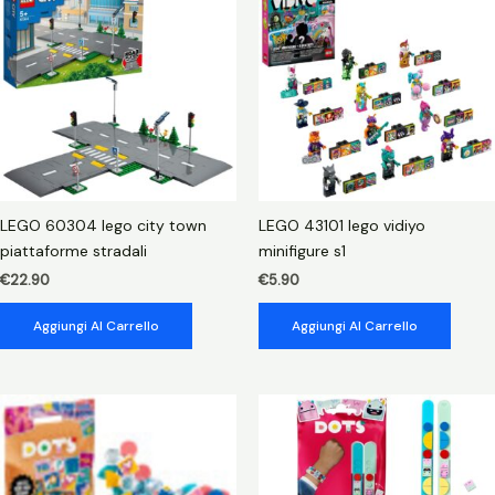
starter
pack
quantità
LEGO 60304 lego city town
LEGO 43101 lego vidiyo
piattaforme stradali
minifigure s1
€
22.90
€
5.90
Aggiungi Al Carrello
Aggiungi Al Carrello