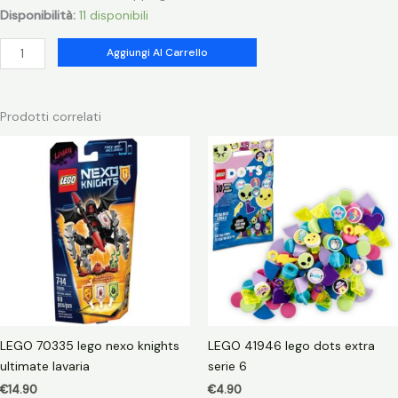
Disponibilità:
11 disponibili
LEGO
Aggiungi Al Carrello
75119
lego
sw
Prodotti correlati
sergeant
jyn
erso
quantità
LEGO 70335 lego nexo knights
LEGO 41946 lego dots extra
ultimate lavaria
serie 6
€
14.90
€
4.90