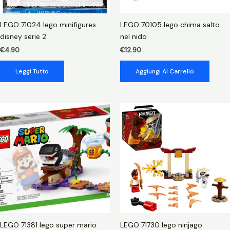
LEGO 71024 lego minifigures
LEGO 70105 lego chima salto
disney serie 2
nel nido
€
4.90
€
12.90
Leggi Tutto
Aggiungi Al Carrello
LEGO 71381 lego super mario
LEGO 71730 lego ninjago