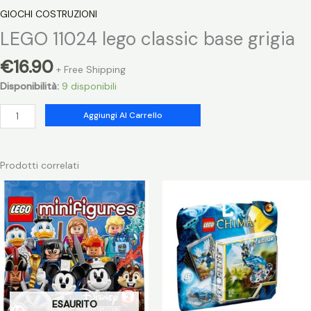
GIOCHI COSTRUZIONI
LEGO 11024 lego classic base grigia
€
16.90
+ Free Shipping
Disponibilità:
9 disponibili
LEGO
Aggiungi Al Carrello
11024
lego
classic
Prodotti correlati
base
grigia
quantità
ESAURITO