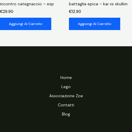
incontro categnaccio – esp
battaglia epica – kai vs skulkin
€
29.90
€
12.90
Aggiungi Al Carrello
Aggiungi Al Carrello
Home
Lego
Associazione Zoe
Contatti
Blog