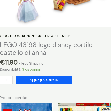
GIOCHI COSTRUZIONI
,
GIOCHI/COSTRUZIONI
LEGO 43198 lego disney cortile
castello di anna
€
11.90
+ Free Shipping
Disponibilità:
3 disponibili
LEGO
Aggiungi Al Carrello
43198
lego
disney
Prodotti correlati
cortile
castello