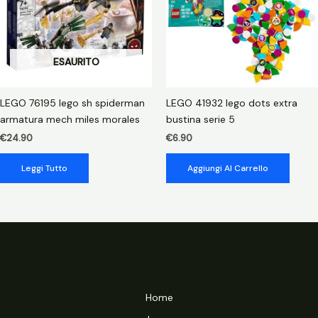
ESAURITO
LEGO 76195 lego sh spiderman
LEGO 41932 lego dots extra
armatura mech miles morales
bustina serie 5
€
24.90
€
6.90
Leggi Tutto
Aggiungi Al Carrello
Home