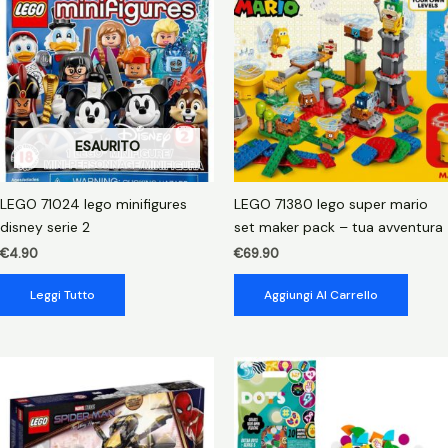
di
anna
quantità
ESAURITO
LEGO 71024 lego minifigures
LEGO 71380 lego super mario
disney serie 2
set maker pack – tua avventura
€
4.90
€
69.90
Leggi Tutto
Aggiungi Al Carrello