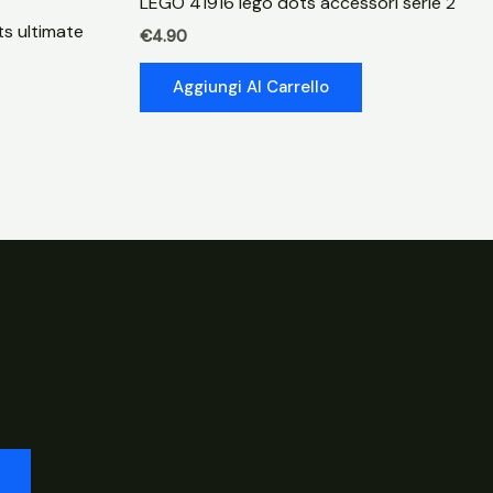
LEGO 41916 lego dots accessori serie 2
s ultimate
€
4.90
Aggiungi Al Carrello