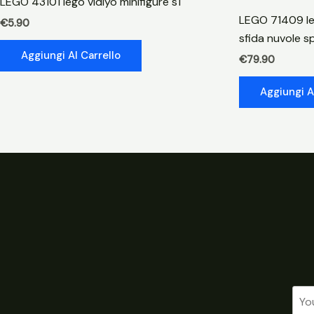
LEGO 43101 lego vidiyo minifigure s1
LEGO 71409 le
€
5.90
sfida nuvole s
Aggiungi Al Carrello
€
79.90
Aggiungi A