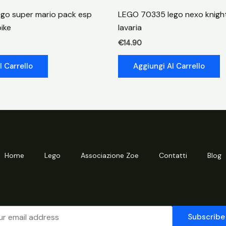
casa
go super mario pack esp
LEGO 70335 lego nexo knight
regali
pike
lavaria
yoshi
€
14.90
quantità
l Carrello
Aggiungi Al Carrello
Home
Lego
Associazione Zoe
Contatti
Blog
Subscribe