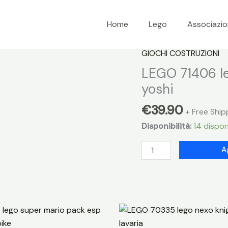
Home
Lego
Associazi
GIOCHI COSTRUZIONI
LEGO 71406 le
yoshi
€
39.90
+ Free Ship
Disponibilità:
14 disponi
LEGO
A
71406
lego
super
mario
pack
esp