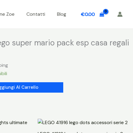
one Zoe
Contatti
Blog
€
0.00
go super mario pack esp casa regali
ping
bili
ggiungi Al Carrello