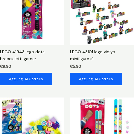
LEGO 41943 lego dots
LEGO 43101 lego vidiyo
braccialetti gamer
minifigure s1
€
9.90
€
5.90
Aggiungi Al Carrello
Aggiungi Al Carrello