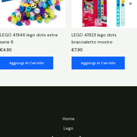
LEGO 41946 lego dots extra
LEGO 41923 lego dots
serie 6
braccialetto mostro
€
4.90
€
7.90
Aggiungi Al Carrello
Aggiungi Al Carrello
Home
Lego