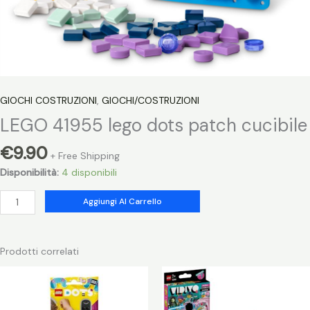
GIOCHI COSTRUZIONI
,
GIOCHI/COSTRUZIONI
LEGO 41955 lego dots patch cucibile
€
9.90
+ Free Shipping
Disponibilità:
4 disponibili
LEGO
Aggiungi Al Carrello
41955
lego
dots
Prodotti correlati
patch
cucibile
quantità