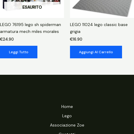
ESAURITO
LEGO 76195 lego sh spiderman
LEGO 11024 lego classic base
armatura mech miles morales
grigia
€
24.90
€
16.90
Leggi Tutto
Aggiungi Al Carrello
Home
Lego
Associazione Zoe