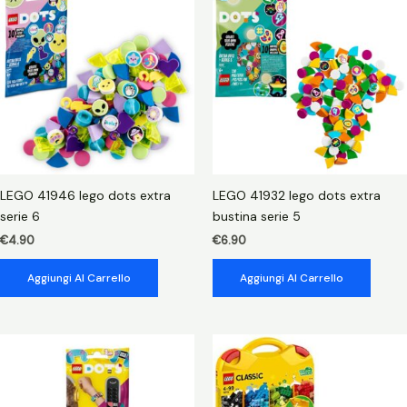
inseguimento
bat-
jet
quantità
LEGO 41946 lego dots extra
LEGO 41932 lego dots extra
serie 6
bustina serie 5
€
4.90
€
6.90
Aggiungi Al Carrello
Aggiungi Al Carrello