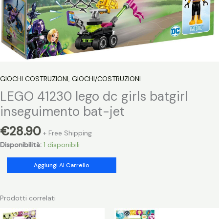
GIOCHI COSTRUZIONI
,
GIOCHI/COSTRUZIONI
LEGO 41230 lego dc girls batgirl
inseguimento bat-jet
€
28.90
+ Free Shipping
Disponibilità:
1 disponibili
LEGO
Aggiungi Al Carrello
41230
lego
dc
Prodotti correlati
girls
batgirl