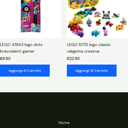
LEGO 41943 lego dots
LEGO 10713 lego classic
braccialetti gamer
valigetta creativa
€
9.90
€
22.90
Aggiungi Al Carrello
Aggiungi Al Carrello
Home