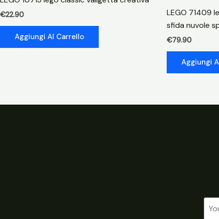
LEGO 71409 le
€
22.90
sfida nuvole s
Aggiungi Al Carrello
€
79.90
Aggiungi A