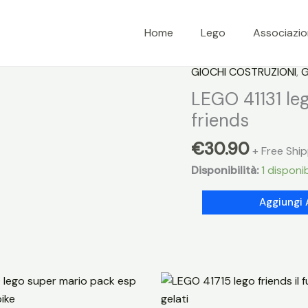
Home
Lego
Associazi
GIOCHI COSTRUZIONI
,
G
LEGO 41131 leg
friends
€
30.90
+ Free Shi
Disponibilità:
1 disponib
LEGO
Aggiungi 
41131
lego
friends
calendario
dell
avvento