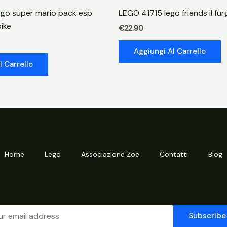
friends
go super mario pack esp
LEGO 41715 lego friends il fur
quantità
pike
€
22.90
Aggiungi Al Carrello
l Carrello
Home
Lego
Associazione Zoe
Contatti
Blog
Subscribe