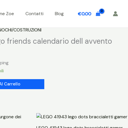
one Zoe
Contatti
Blog
€
0.00
IOCHI/COSTRUZIONI
o friends calendario dell avvento
pping
ili
Al Carrello
LEGO 41943 lego dots braccialetti gamer