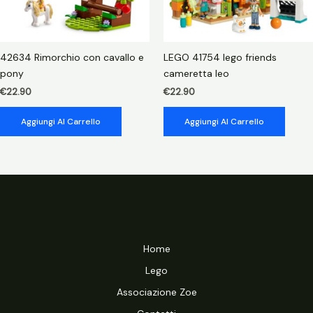
42634 Rimorchio con cavallo e
LEGO 41754 lego friends
pony
cameretta leo
€
22.90
€
22.90
Aggiungi Al Carrello
Aggiungi Al Carrello
Home
Lego
Associazione Zoe