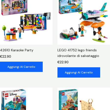
quantità
42610 Karaoke Party
LEGO 41752 lego friends
idrovolante di salvataggio
€
22.90
€
22.90
Aggiungi Al Carrello
Aggiungi Al Carrello