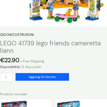
GIOCHI/COSTRUZIONI
LEGO 41739 lego friends cameretta
liann
€
22.90
+ Free Shipping
Disponibilità:
13 disponibili
LEGO
Aggiungi Al Carrello
41739
lego
friends
Prodotti correlati
cameretta
liann