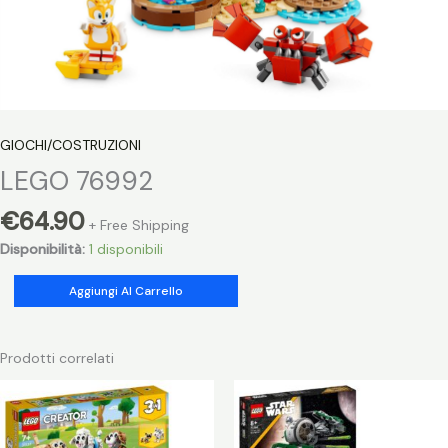
GIOCHI/COSTRUZIONI
LEGO 76992
€
64.90
+ Free Shipping
Disponibilità:
1 disponibili
LEGO
Aggiungi Al Carrello
76992
quantità
Prodotti correlati