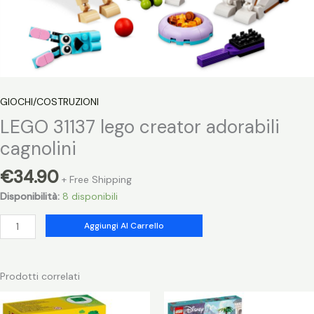
GIOCHI/COSTRUZIONI
LEGO 31137 lego creator adorabili
cagnolini
€
34.90
+ Free Shipping
Disponibilità:
8 disponibili
LEGO
Aggiungi Al Carrello
31137
lego
creator
Prodotti correlati
adorabili
cagnolini