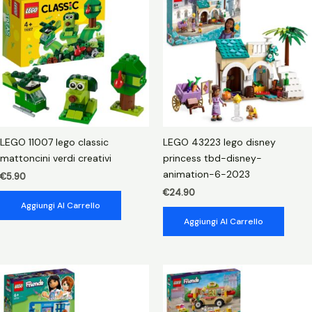
quantità
LEGO 11007 lego classic
LEGO 43223 lego disney
mattoncini verdi creativi
princess tbd-disney-
animation-6-2023
€
5.90
€
24.90
Aggiungi Al Carrello
Aggiungi Al Carrello