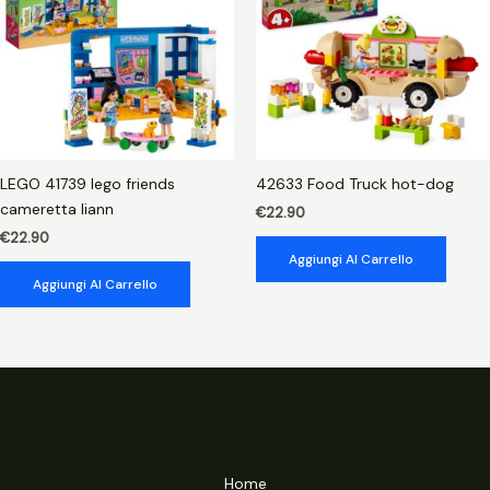
LEGO 41739 lego friends
42633 Food Truck hot-dog
cameretta liann
€
22.90
€
22.90
Aggiungi Al Carrello
Aggiungi Al Carrello
Home