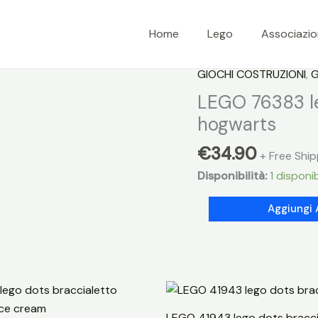
Home
Lego
Associazi
GIOCHI COSTRUZIONI
,
G
LEGO 76383 le
hogwarts
€
34.90
+ Free Ship
Disponibilità:
1 disponib
LEGO
Aggiungi 
76383
lego
harry
potter
lezione
pozioni
LEGO 41943 lego dots bracci