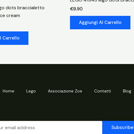
hogwarts
go dots braccialetto
€
9.90
quantità
 ice cream
Aggiungi Al Carrello
l Carrello
Home
Lego
Associazione Zoe
Contatti
Blog
Subscribe