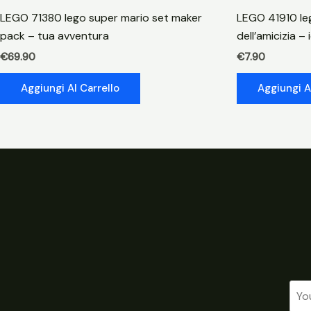
LEGO 71380 lego super mario set maker
LEGO 41910 le
pack – tua avventura
dell’amicizia –
€
69.90
€
7.90
Aggiungi Al Carrello
Aggiungi A