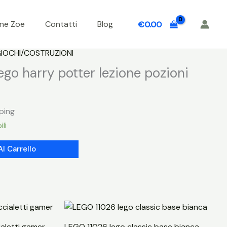
one Zoe
Contatti
Blog
€
0.00
IOCHI/COSTRUZIONI
go harry potter lezione pozioni
ping
ili
Al Carrello
aletti gamer
LEGO 11026 lego classic base bianca