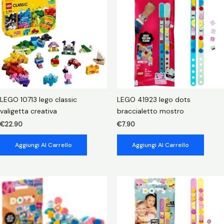
astronomia
hogwarts
quantità
LEGO 10713 lego classic
LEGO 41923 lego dots
valigetta creativa
braccialetto mostro
€
22.90
€
7.90
Aggiungi Al Carrello
Aggiungi Al Carrello