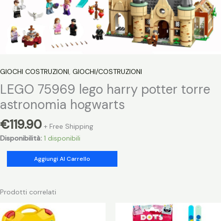
GIOCHI COSTRUZIONI
,
GIOCHI/COSTRUZIONI
LEGO 75969 lego harry potter torre
astronomia hogwarts
€
119.90
+ Free Shipping
Disponibilità:
1 disponibili
LEGO
Aggiungi Al Carrello
75969
lego
harry
Prodotti correlati
potter
torre