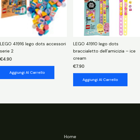
LEGO 41916 lego dots accessori
LEGO 41910 lego dots
serie 2
braccialetto dell’amicizia – ice
cream
€
4.90
€
7.90
Aggiungi Al Carrello
Aggiungi Al Carrello
Home