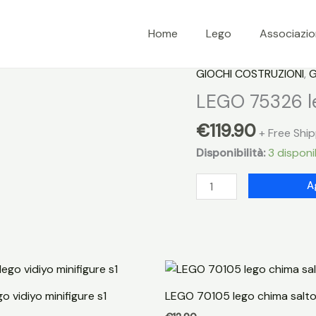
Home
Lego
Associazi
GIOCHI COSTRUZIONI
,
G
LEGO 75326 le
€
119.90
+ Free Shi
Disponibilità:
3 disponib
LEGO
A
75326
lego
star
wars
tbd22
#7
o vidiyo minifigure s1
LEGO 70105 lego chima salto
quantità