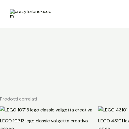
Vai
al
contenuto
Prodotti correlati
LEGO 10713 lego classic valigetta creativa
LEGO 43101 leg