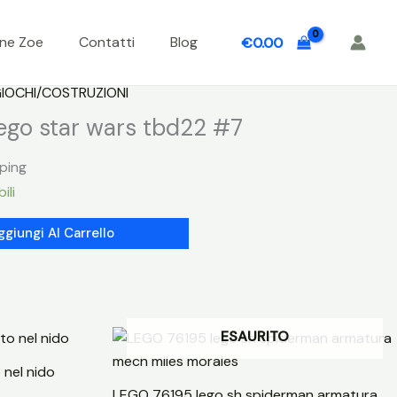
one Zoe
Contatti
Blog
€
0.00
IOCHI/COSTRUZIONI
go star wars tbd22 #7
pping
ili
ggiungi Al Carrello
ESAURITO
 nel nido
LEGO 76195 lego sh spiderman armatura