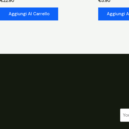
€
22.90
€
5.90
Aggiungi Al Carrello
Aggiungi A