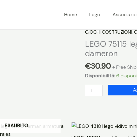
Home
Lego
Associazi
GIOCHI COSTRUZIONI
,
G
LEGO 75115 le
dameron
€
30.90
+ Free Shi
Disponibilità:
6 disponib
LEGO
A
75115
lego
star
wars
ESAURITO
personaggio
poe