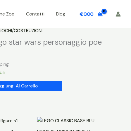
one Zoe
Contatti
Blog
€
0.00
IOCHI/COSTRUZIONI
go star wars personaggio poe
pping
ili
ggiungi Al Carrello