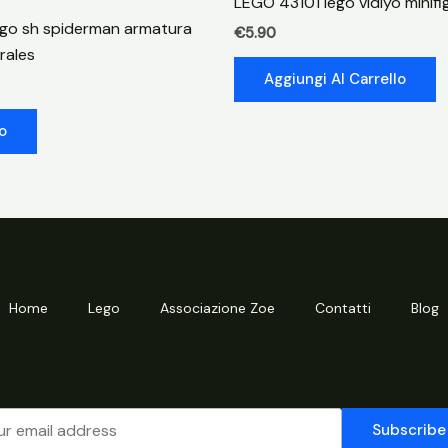
LEGO 43101 lego vidiyo minifi
dameron
go sh spiderman armatura
€
5.90
quantità
rales
Aggiungi Al Carrello
o
Home
Lego
Associazione Zoe
Contatti
Blog
Subscribe