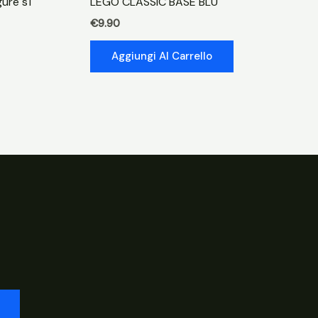
gure s1
LEGO CLASSIC BASE BLU
€
9.90
Aggiungi Al Carrello