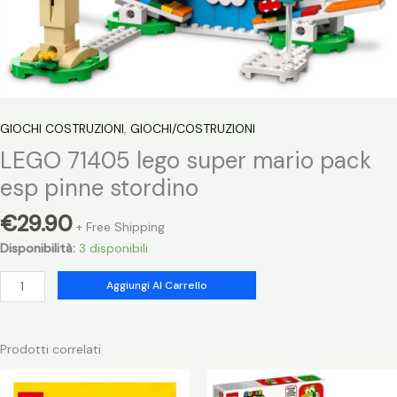
GIOCHI COSTRUZIONI
,
GIOCHI/COSTRUZIONI
LEGO 71405 lego super mario pack
esp pinne stordino
€
29.90
+ Free Shipping
Disponibilità:
3 disponibili
LEGO
Aggiungi Al Carrello
71405
lego
super
Prodotti correlati
mario
pack