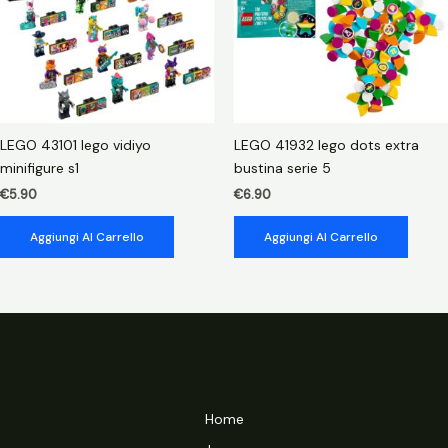
LEGO 43101 lego vidiyo
LEGO 41932 lego dots extra
minifigure s1
bustina serie 5
€
5.90
€
6.90
Aggiungi Al Carrello
Aggiungi Al Carrello
Home