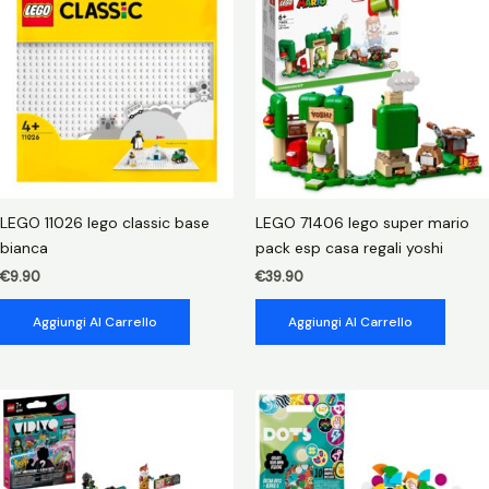
esp
pinne
stordino
quantità
LEGO 11026 lego classic base
LEGO 71406 lego super mario
bianca
pack esp casa regali yoshi
€
9.90
€
39.90
Aggiungi Al Carrello
Aggiungi Al Carrello