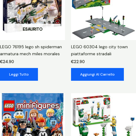
ESAURITO
LEGO 76195 lego sh spiderman
LEGO 60304 lego city town
armatura mech miles morales
piattaforme stradali
€
24.90
€
22.90
Leggi Tutto
Aggiungi Al Carrello