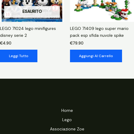
ESAURITO
LEGO 71024 lego minifigures
LEGO 71409 lego super mario
disney serie 2
pack esp sfida nuvole spike
€
4.90
€
79.90
Leggi Tutto
Aggiungi Al Carrello
Home
Lego
Associazione Zoe