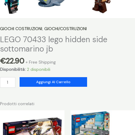
GIOCHI COSTRUZIONI
,
GIOCHI/COSTRUZIONI
LEGO 70433 lego hidden side
sottomarino jb
€
22.90
+ Free Shipping
Disponibilità:
2 disponibili
LEGO
Aggiungi Al Carrello
70433
lego
hidden
Prodotti correlati
side
sottomarino
jb
quantità