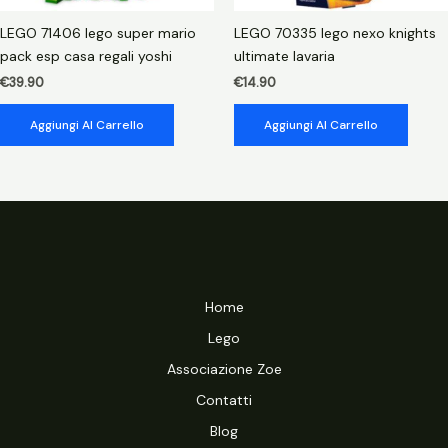
LEGO 71406 lego super mario
LEGO 70335 lego nexo knights
pack esp casa regali yoshi
ultimate lavaria
€
39.90
€
14.90
Aggiungi Al Carrello
Aggiungi Al Carrello
Home
Lego
Associazione Zoe
Contatti
Blog