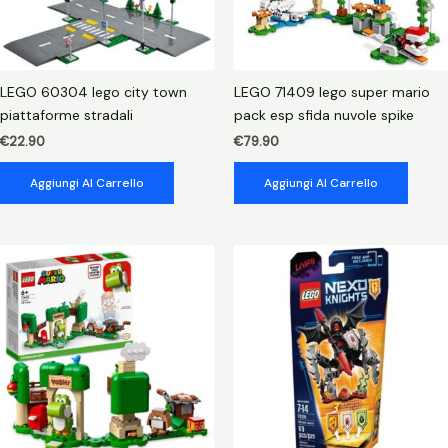
LEGO 60304 lego city town
LEGO 71409 lego super mario
piattaforme stradali
pack esp sfida nuvole spike
€
22.90
€
79.90
Aggiungi Al Carrello
Aggiungi Al Carrello