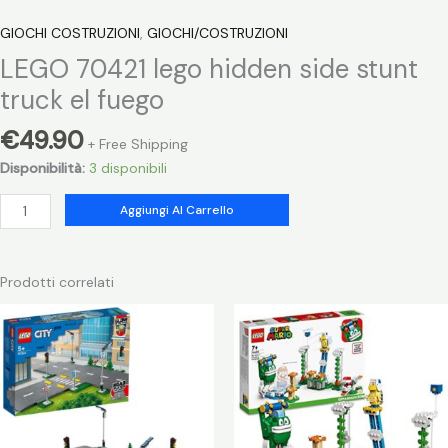
GIOCHI COSTRUZIONI
,
GIOCHI/COSTRUZIONI
LEGO 70421 lego hidden side stunt
truck el fuego
€
49.90
+ Free Shipping
Disponibilità:
3 disponibili
LEGO
Aggiungi Al Carrello
70421
lego
hidden
Prodotti correlati
side
stunt
truck
el
fuego
quantità