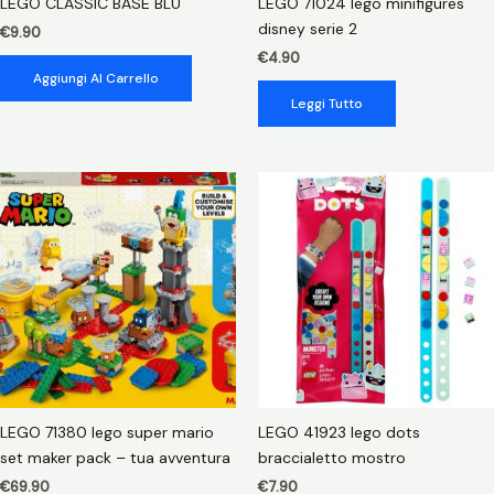
LEGO CLASSIC BASE BLU
LEGO 71024 lego minifigures
disney serie 2
€
9.90
€
4.90
Aggiungi Al Carrello
Leggi Tutto
LEGO 71380 lego super mario
LEGO 41923 lego dots
set maker pack – tua avventura
braccialetto mostro
€
69.90
€
7.90