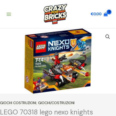
Vai
al
€
0.00
contenuto
GIOCHI COSTRUZIONI
,
GIOCHI/COSTRUZIONI
LEGO 70318 lego nexo knights