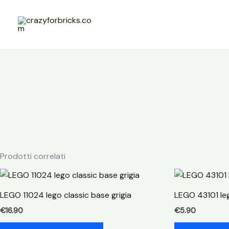
Vai
al
contenuto
Prodotti correlati
LEGO 11024 lego classic base grigia
LEGO 43101 leg
€
16.90
€
5.90