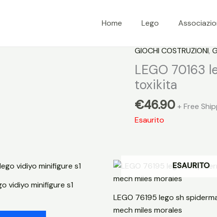
Home
Lego
Associazi
GIOCHI COSTRUZIONI
,
G
LEGO 70163 leg
toxikita
€
46.90
+ Free Ship
Esaurito
ESAURITO
o vidiyo minifigure s1
LEGO 76195 lego sh spiderm
mech miles morales