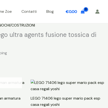
one Zoe
Contatti
Blog
€
0.00
IOCHI/COSTRUZIONI
o ultra agents fusione tossica di
ping
an armatura
LEGO 71406 lego super mario pack esp
casa regali yoshi