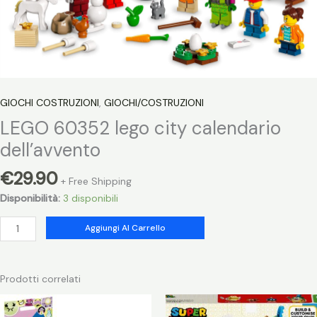
GIOCHI COSTRUZIONI
,
GIOCHI/COSTRUZIONI
LEGO 60352 lego city calendario
dell’avvento
€
29.90
+ Free Shipping
Disponibilità:
3 disponibili
LEGO
Aggiungi Al Carrello
60352
lego
city
Prodotti correlati
calendario
dell'avvento