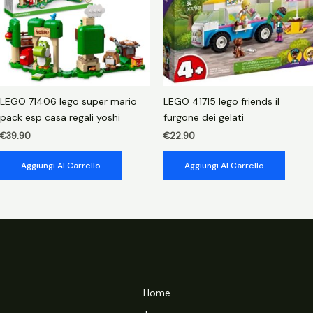
LEGO 71406 lego super mario
LEGO 41715 lego friends il
pack esp casa regali yoshi
furgone dei gelati
€
39.90
€
22.90
Aggiungi Al Carrello
Aggiungi Al Carrello
Home