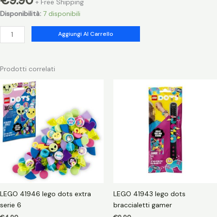
€
9.90
+ Free Shipping
Disponibilità:
7 disponibili
LEGO
Aggiungi Al Carrello
60309
lego
city
Prodotti correlati
stuntz
stunt
bike
dei
selfie
quantità
LEGO 41946 lego dots extra
LEGO 41943 lego dots
serie 6
braccialetti gamer