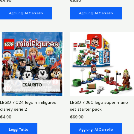
€
4.90
€
9.90
Aggiungi Al Carrello
Aggiungi Al Carrello
ESAURITO
LEGO 71024 lego minifigures
LEGO 71360 lego super mario
disney serie 2
set starter pack
€
4.90
€
69.90
Leggi Tutto
Aggiungi Al Carrello