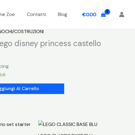
one Zoe
Contatti
Blog
€
0.00
IOCHI/COSTRUZIONI
go disney princess castello
ping
ili
ggiungi Al Carrello