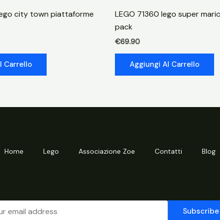
quantità
go city town piattaforme
LEGO 71360 lego super mario
pack
€
69.90
l Carrello
Aggiungi Al Carrello
Home
Lego
Associazione Zoe
Contatti
Blog
Subscribe