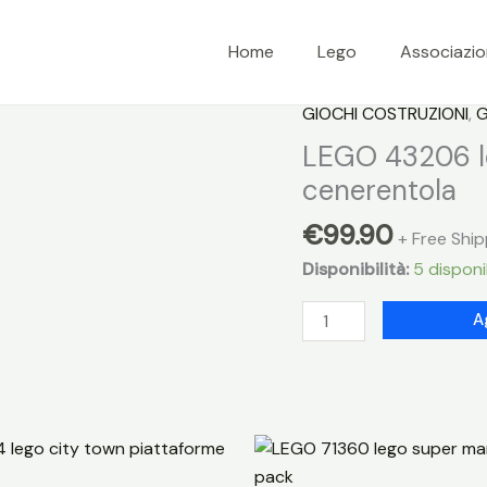
Home
Lego
Associazi
GIOCHI COSTRUZIONI
,
G
LEGO 43206 le
cenerentola
€
99.90
+ Free Ship
Disponibilità:
5 disponib
LEGO
A
43206
lego
disney
princess
castello
cenerentola