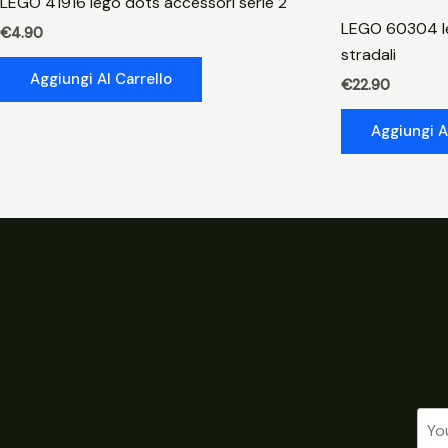
LEGO 41916 lego dots accessori serie 2
LEGO 60304 le
€
4.90
stradali
Aggiungi Al Carrello
€
22.90
Aggiungi A