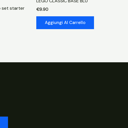
LEGO CLASSIC BASE BLU
 set starter
€
9.90
Aggiungi Al Carrello