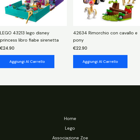
LEGO 43213 lego disney
42634 Rimorchio con cavallo e
princess libro fiabe sirenetta
pony
€
24.90
€
22.90
Aggiungi Al Carrello
Aggiungi Al Carrello
Home
Lego
Associazione Zoe