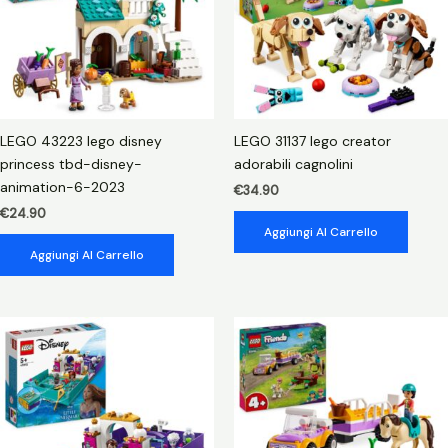
LEGO 43223 lego disney
LEGO 31137 lego creator
princess tbd-disney-
adorabili cagnolini
animation-6-2023
€
34.90
€
24.90
Aggiungi Al Carrello
Aggiungi Al Carrello