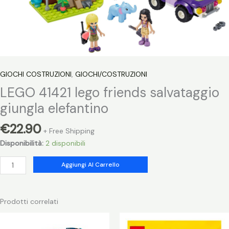
GIOCHI COSTRUZIONI
,
GIOCHI/COSTRUZIONI
LEGO 41421 lego friends salvataggio
giungla elefantino
€
22.90
+ Free Shipping
Disponibilità:
2 disponibili
LEGO
Aggiungi Al Carrello
41421
lego
friends
Prodotti correlati
salvataggio
giungla