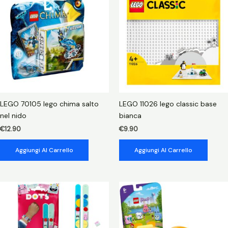
elefantino
quantità
LEGO 70105 lego chima salto
LEGO 11026 lego classic base
nel nido
bianca
€
12.90
€
9.90
Aggiungi Al Carrello
Aggiungi Al Carrello