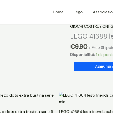
Home
Lego
Associazi
GIOCHI COSTRUZIONI
,
G
LEGO 41388 le
€
9.90
+ Free Shippi
Disponibilità:
1 disponib
LEGO
Aggiungi 
41388
lego
friends
scatola
cuore
estate
mia
o dots extra bustina serie 5
LEGO 41664 lego friends cubo