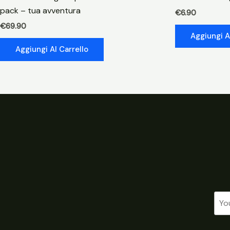
pack – tua avventura
€
6.90
€
69.90
Aggiungi A
Aggiungi Al Carrello