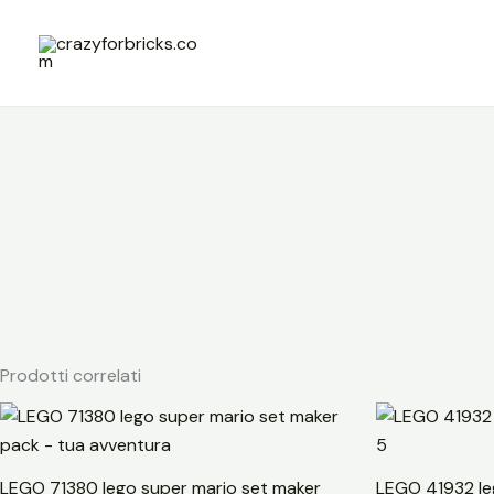
Vai
al
contenuto
Prodotti correlati
LEGO 71380 lego super mario set maker
LEGO 41932 leg