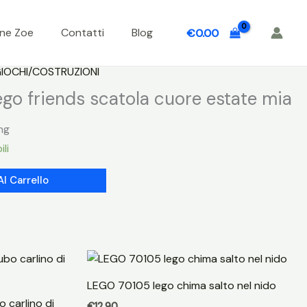
one Zoe
Contatti
Blog
€
0.00
IOCHI/COSTRUZIONI
go friends scatola cuore estate mia
ng
ili
Al Carrello
LEGO 70105 lego chima salto nel nido
 carlino di
€
12.90