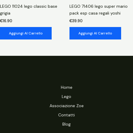
LEGO 11024 lego classic base
LEGO 71406 lego super mario
grigia
pack esp casa regali yoshi
€
16.90
€
39.90
Aggiungi Al Carrello
Aggiungi Al Carrello
Home
Lego
Associazione Zoe
Contatti
Blog