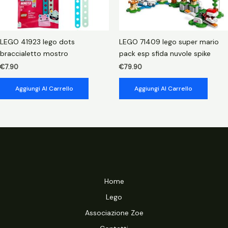
LEGO 41923 lego dots
LEGO 71409 lego super mario
braccialetto mostro
pack esp sfida nuvole spike
€
7.90
€
79.90
Aggiungi Al Carrello
Aggiungi Al Carrello
Home
Lego
Associazione Zoe