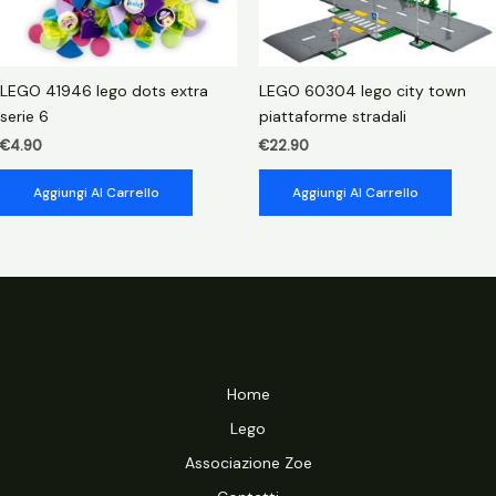
LEGO 41946 lego dots extra
LEGO 60304 lego city town
serie 6
piattaforme stradali
€
4.90
€
22.90
Aggiungi Al Carrello
Aggiungi Al Carrello
Home
Lego
Associazione Zoe