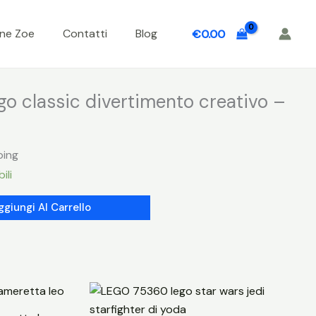
one Zoe
Contatti
Blog
€
0.00
go classic divertimento creativo –
ping
ili
ggiungi Al Carrello