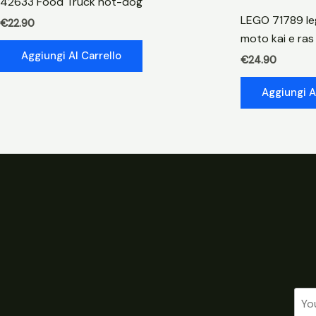
42633 Food Truck hot-dog
LEGO 71789 leg
€
22.90
moto kai e ras
Aggiungi Al Carrello
€
24.90
Aggiungi A