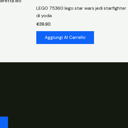
eretta leo
LEGO 75360 lego star wars jedi starfighter
di yoda
€
39.90
Aggiungi Al Carrello