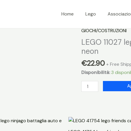
Home
Lego
Associazi
GIOCHI/COSTRUZIONI
LEGO 11027 le
neon
€
22.90
+ Free Ship
Disponibilità:
3 disponib
LEGO
A
11027
lego
classic
divertimento
creativo
-