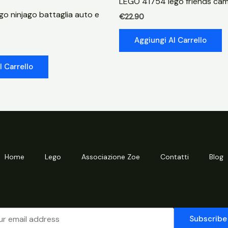
LEGO 41754 lego friends cam
neon
o ninjago battaglia auto e
€
22.90
quantità
Aggiungi Al Carrello
l Carrello
Home
Lego
Associazione Zoe
Contatti
Blog
Subscribe