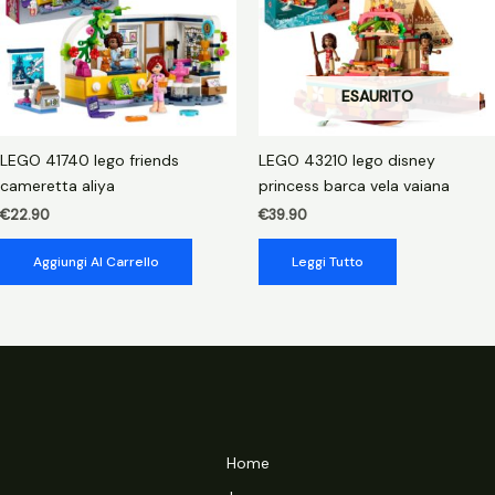
ESAURITO
LEGO 41740 lego friends
LEGO 43210 lego disney
cameretta aliya
princess barca vela vaiana
€
22.90
€
39.90
Aggiungi Al Carrello
Leggi Tutto
Home