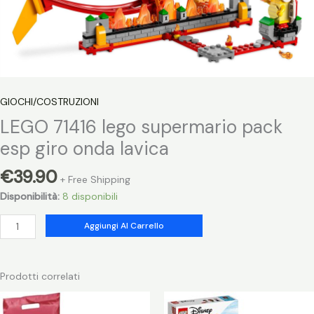
GIOCHI/COSTRUZIONI
LEGO 71416 lego supermario pack
esp giro onda lavica
€
39.90
+ Free Shipping
Disponibilità:
8 disponibili
LEGO
Aggiungi Al Carrello
71416
lego
supermario
Prodotti correlati
pack
esp