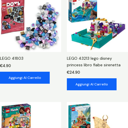
giro
onda
lavica
quantità
LEGO 41803
LEGO 43213 lego disney
princess libro fiabe sirenetta
€
4.90
€
24.90
Aggiungi Al Carrello
Aggiungi Al Carrello