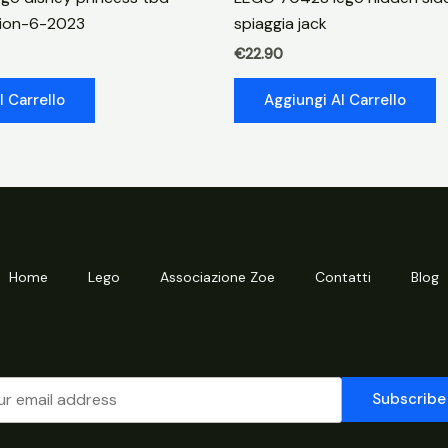
quantità
tion-6-2023
spiaggia jack
€
22.90
l Carrello
Aggiungi Al Carrello
Home
Lego
Associazione Zoe
Contatti
Blog
Subscribe