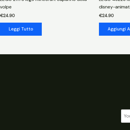
volpe
disney-anima
€
24.90
€
24.90
Leggi Tutto
Aggiungi A