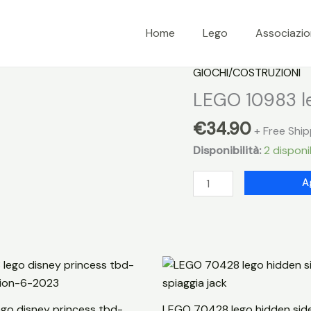
Home
Lego
Associazi
GIOCHI/COSTRUZIONI
LEGO 10983 le
€
34.90
+ Free Ship
Disponibilità:
2 disponib
LEGO
A
10983
lego
duplo
my
first
mercato
biologico
go disney princess tbd-
LEGO 70428 lego hidden sid