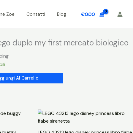
one Zoe
Contatti
Blog
€
0.00
go duplo my first mercato biologico
ping
ili
ggiungi Al Carrello
e buggy
LEGO 43213 lego disney princess libro fiabe