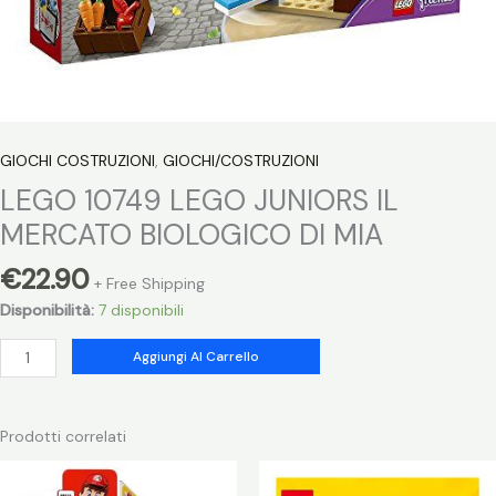
GIOCHI COSTRUZIONI
,
GIOCHI/COSTRUZIONI
LEGO 10749 LEGO JUNIORS IL
MERCATO BIOLOGICO DI MIA
€
22.90
+ Free Shipping
Disponibilità:
7 disponibili
LEGO
Aggiungi Al Carrello
10749
LEGO
JUNIORS
Prodotti correlati
IL
MERCATO