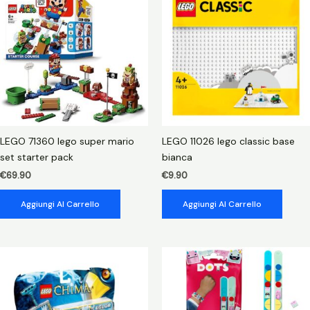
BIOLOGICO
DI
MIA
quantità
LEGO 71360 lego super mario
LEGO 11026 lego classic base
set starter pack
bianca
€
69.90
€
9.90
Aggiungi Al Carrello
Aggiungi Al Carrello