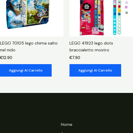
LEGO 70105 lego chima salto
LEGO 41923 lego dots
nel nido
braccialetto mostro
€
12.90
€
7.90
Aggiungi Al Carrello
Aggiungi Al Carrello
Home