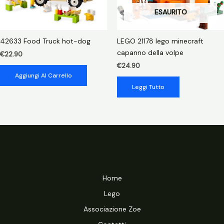
ESAURITO
42633 Food Truck hot-dog
LEGO 21178 lego minecraft
capanno della volpe
€
22.90
€
24.90
Aggiungi Al Carrello
Leggi Tutto
Home
Lego
Associazione Zoe