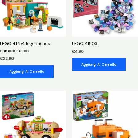
LEGO 41754 lego friends
LEGO 41803
cameretta leo
€
4.90
€
22.90
Aggiungi Al Carrello
Aggiungi Al Carrello