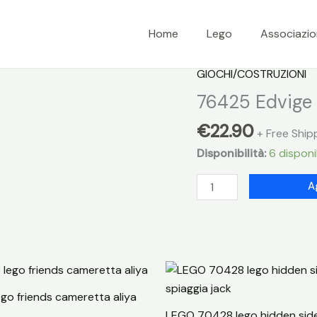
Home
Lego
Associazi
GIOCHI/COSTRUZIONI
76425 Edvige 
€
22.90
+ Free Ship
Disponibilità:
6 disponib
76425
A
Edvige
al
numero
4
di
Privet
go friends cameretta aliya
Drive
LEGO 70428 lego hidden sid