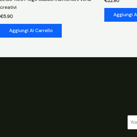
€
22.90
creativi
Aggiungi A
€
5.90
Aggiungi Al Carrello