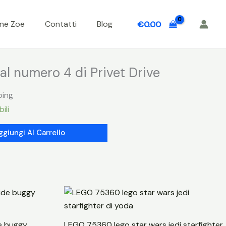
one Zoe
Contatti
Blog
€
0.00
al numero 4 di Privet Drive
ping
ili
ggiungi Al Carrello
e buggy
LEGO 75360 lego star wars jedi starfighter