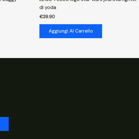
di yoda
€
39.90
Aggiungi Al Carrello