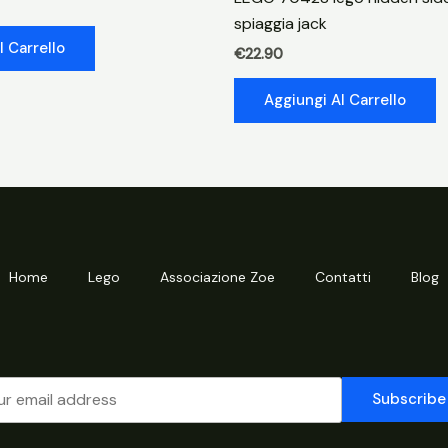
quantità
spiaggia jack
l Carrello
€
22.90
Aggiungi Al Carrello
Home
Lego
Associazione Zoe
Contatti
Blog
Subscribe