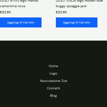
LEGO 41755 lego friends
LEGO 70428 lego hidden side
cameretta nova
buggy spiaggia jack
€
22.90
€
22.90
Aggiungi Al Carrello
Aggiungi Al Carrello
Home
Lego
Associazione Zoe
Contatti
Blog