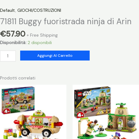
Default
,
GIOCHI/COSTRUZIONI
71811 Buggy fuoristrada ninja di Arin
€
57.90
+ Free Shipping
Disponibilità:
2 disponibili
71811
Aggiungi Al Carrello
Buggy
fuoristrada
ninja
Prodotti correlati
di
Arin
quantità