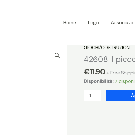
Home
Lego
Associazi
GIOCHI/COSTRUZIONI
42608 Il picco
€
11.90
+ Free Shipp
Disponibilità:
7 disponib
42608
A
Il
piccolo
negozio
di
accessori