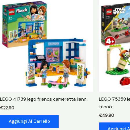
LEGO 41739 lego friends cameretta liann
LEGO 75358 le
tenoo
€
22.90
€
49.90
Aggiungi Al Carrello
Aggiungi A