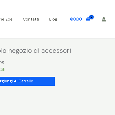
one Zoe
Contatti
Blog
€
0.00
lo negozio di accessori
ing
ili
ggiungi Al Carrello