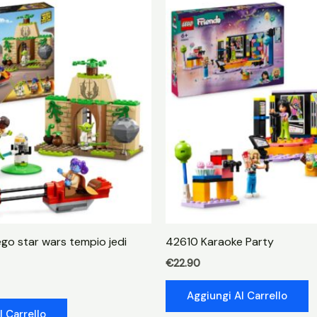
go star wars tempio jedi
42610 Karaoke Party
€
22.90
Aggiungi Al Carrello
l Carrello