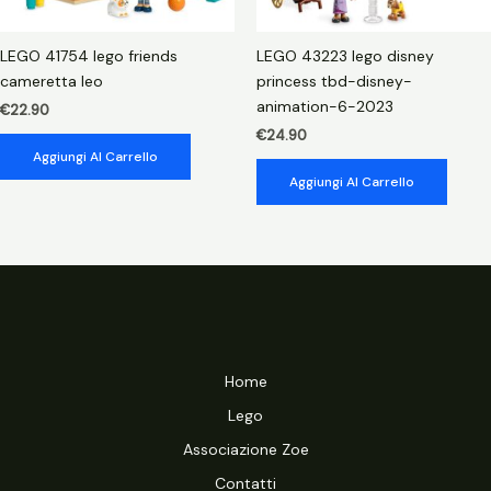
LEGO 41754 lego friends
LEGO 43223 lego disney
cameretta leo
princess tbd-disney-
animation-6-2023
€
22.90
€
24.90
Aggiungi Al Carrello
Aggiungi Al Carrello
Home
Lego
Associazione Zoe
Contatti