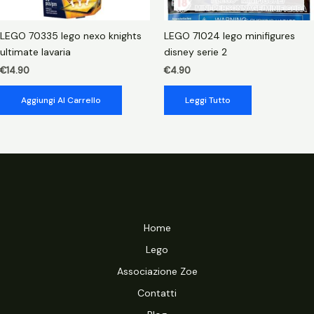
LEGO 70335 lego nexo knights
LEGO 71024 lego minifigures
ultimate lavaria
disney serie 2
€
14.90
€
4.90
Aggiungi Al Carrello
Leggi Tutto
Home
Lego
Associazione Zoe
Contatti