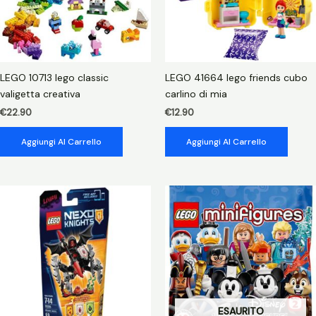
LEGO 10713 lego classic
LEGO 41664 lego friends cubo
valigetta creativa
carlino di mia
€
22.90
€
12.90
Aggiungi Al Carrello
Aggiungi Al Carrello
ESAURITO