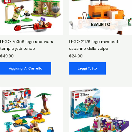
ESAURITO
LEGO 75358 lego star wars
LEGO 21178 lego minecraft
tempio jedi tenoo
capanno della volpe
€
49.90
€
24.90
Aggiungi Al Carrello
Leggi Tutto