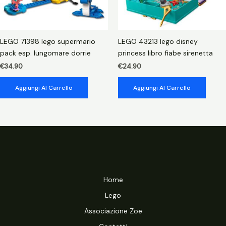
LEGO 71398 lego supermario
LEGO 43213 lego disney
pack esp. lungomare dorrie
princess libro fiabe sirenetta
€
34.90
€
24.90
Aggiungi Al Carrello
Aggiungi Al Carrello
Home
Lego
Associazione Zoe