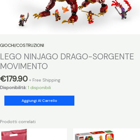
GIOCHI/COSTRUZIONI
LEGO NINJAGO DRAGO-SORGENTE
MOVIMENTO
€
179.90
+ Free Shipping
Disponibilità:
1 disponibili
LEGO
Aggiungi Al Carrello
NINJAGO
DRAGO-
SORGENTE
Prodotti correlati
MOVIMENTO
quantità