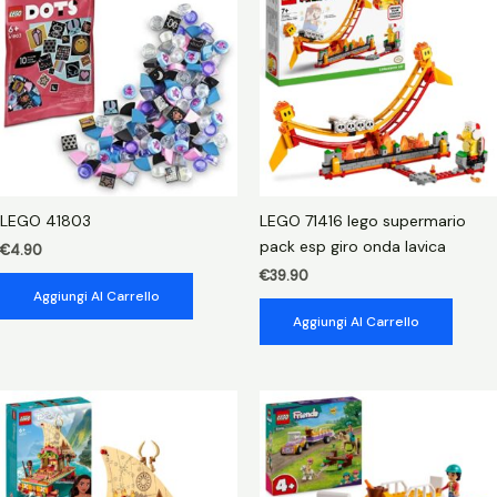
LEGO 41803
LEGO 71416 lego supermario
pack esp giro onda lavica
€
4.90
€
39.90
Aggiungi Al Carrello
Aggiungi Al Carrello