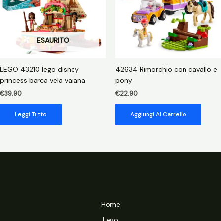
ESAURITO
LEGO 43210 lego disney
42634 Rimorchio con cavallo e
princess barca vela vaiana
pony
€
39.90
€
22.90
Leggi Tutto
Aggiungi Al Carrello
Home
Lego