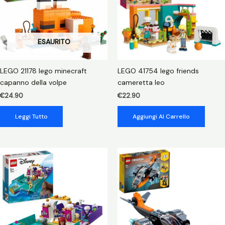
ESAURITO
LEGO 21178 lego minecraft
LEGO 41754 lego friends
capanno della volpe
cameretta leo
€
24.90
€
22.90
Leggi Tutto
Aggiungi Al Carrello