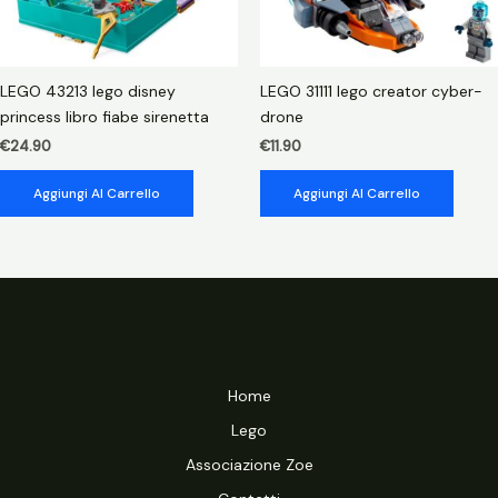
LEGO 43213 lego disney
LEGO 31111 lego creator cyber-
princess libro fiabe sirenetta
drone
€
24.90
€
11.90
Aggiungi Al Carrello
Aggiungi Al Carrello
Home
Lego
Associazione Zoe