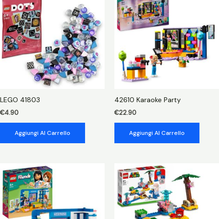
corvonero
quantità
LEGO 41803
42610 Karaoke Party
€
4.90
€
22.90
Aggiungi Al Carrello
Aggiungi Al Carrello