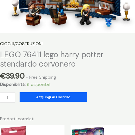
GIOCHI/COSTRUZIONI
LEGO 76411 lego harry potter
stendardo corvonero
€
39.90
+ Free Shipping
Disponibilità:
8 disponibili
LEGO
Aggiungi Al Carrello
76411
lego
harry
Prodotti correlati
potter
stendardo