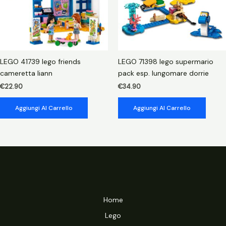
LEGO 41739 lego friends
LEGO 71398 lego supermario
cameretta liann
pack esp. lungomare dorrie
€
22.90
€
34.90
Aggiungi Al Carrello
Aggiungi Al Carrello
Home
Lego