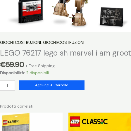
GIOCHI COSTRUZIONI
,
GIOCHI/COSTRUZIONI
LEGO 76217 lego sh marvel i am groot
€
59.90
+ Free Shipping
Disponibilità:
2 disponibili
LEGO
Aggiungi Al Carrello
76217
lego
sh
Prodotti correlati
marvel
i
am
groot