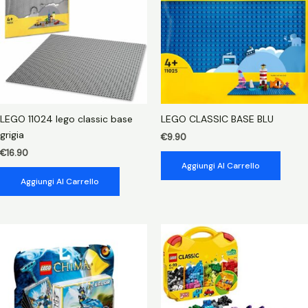
quantità
LEGO 11024 lego classic base
LEGO CLASSIC BASE BLU
grigia
€
9.90
€
16.90
Aggiungi Al Carrello
Aggiungi Al Carrello