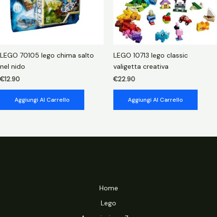
LEGO 70105 lego chima salto
LEGO 10713 lego classic
nel nido
valigetta creativa
€
12.90
€
22.90
Aggiungi Al Carrello
Aggiungi Al Carrello
Home
Lego