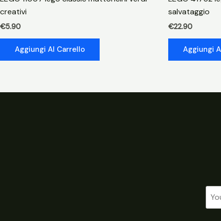
creativi
salvataggio
€
5.90
€
22.90
Aggiungi Al Carrello
Aggiungi A