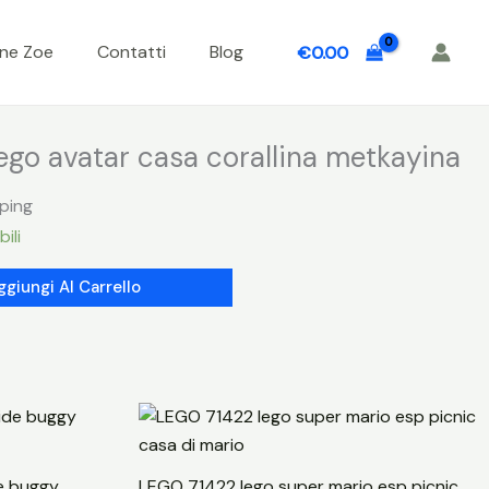
one Zoe
Contatti
Blog
€
0.00
go avatar casa corallina metkayina
pping
ili
ggiungi Al Carrello
e buggy
LEGO 71422 lego super mario esp picnic