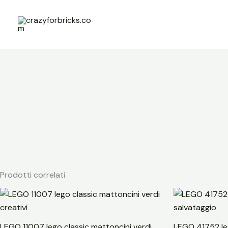
Vai
al
contenuto
Prodotti correlati
LEGO 11007 lego classic mattoncini verdi
LEGO 41752 leg