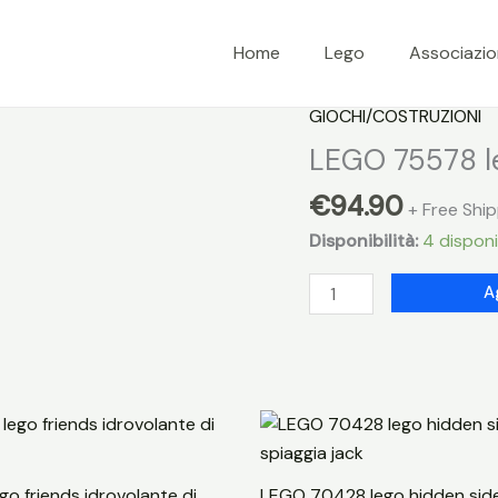
Home
Lego
Associazi
GIOCHI/COSTRUZIONI
LEGO 75578 le
€
94.90
+ Free Shi
Disponibilità:
4 disponib
LEGO
A
75578
lego
avatar
casa
corallina
metkayina
quantità
o friends idrovolante di
LEGO 70428 lego hidden sid