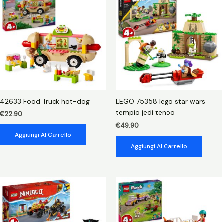
di
boba
fett
quantità
42633 Food Truck hot-dog
LEGO 75358 lego star wars
tempio jedi tenoo
€
22.90
€
49.90
Aggiungi Al Carrello
Aggiungi Al Carrello