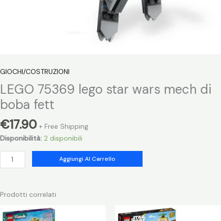
GIOCHI/COSTRUZIONI
LEGO 75369 lego star wars mech di
boba fett
€
17.90
+ Free Shipping
Disponibilità:
2 disponibili
LEGO
Aggiungi Al Carrello
75369
lego
star
Prodotti correlati
wars
mech