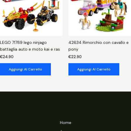
LEGO 71789 lego ninjago
42634 Rimorchio con cavallo e
battaglia auto e moto kai e ras
pony
€
24.90
€
22.90
Aggiungi Al Carrello
Aggiungi Al Carrello
Home