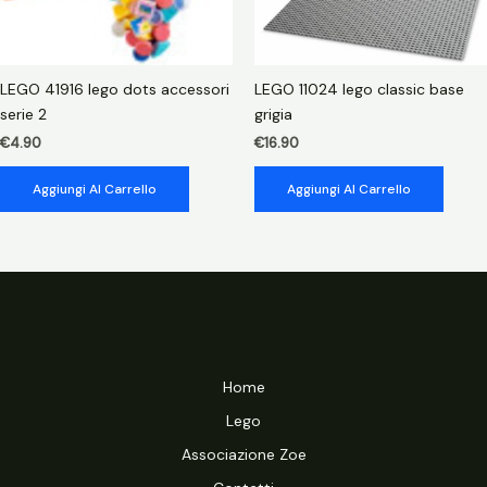
LEGO 41916 lego dots accessori
LEGO 11024 lego classic base
serie 2
grigia
€
4.90
€
16.90
Aggiungi Al Carrello
Aggiungi Al Carrello
Home
Lego
Associazione Zoe